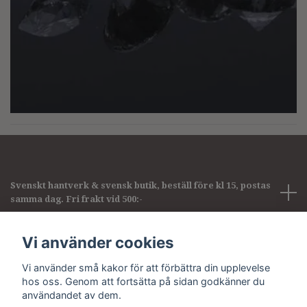
Svenskt hantverk & svensk butik, beställ före kl 15, postas
samma dag. Fri frakt vid 500:-
Företagsinformation
Vi använder cookies
Vi använder små kakor för att förbättra din upplevelse
Sociala medier
hos oss. Genom att fortsätta på sidan godkänner du
användandet av dem.