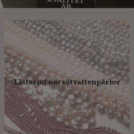
Lättsamt om sötvattenpärlor