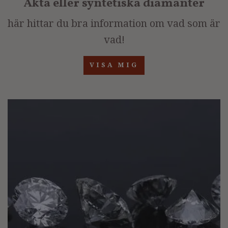
Äkta eller syntetiska diamanter
här hittar du bra information om vad som är
vad!
VISA MIG