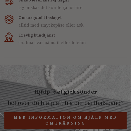
Snabb leverans 2-4 dagar
jag önskar det kunde gå fortare
Omsorgsfullt inslaget
alltid med smyckepåse eller ask
Trevlig kundtjänst
snabba svar på mail eller telefon
Hjälp! det gick sönder
behöver du hjälp att trä om pärlhalsband?
MER INFORMATION OM HJÄLP MED
OMTRÄDNING