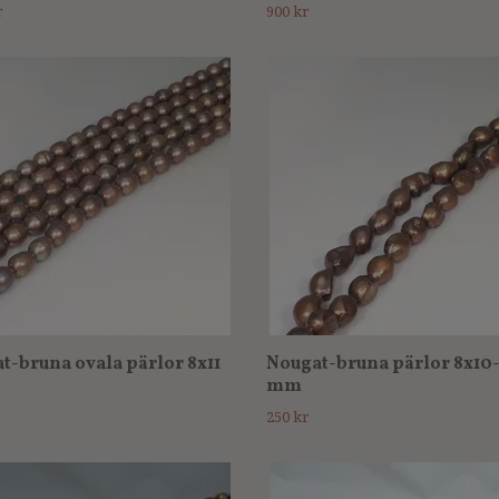
r
900 kr
t-bruna ovala pärlor 8x11
Nougat-bruna pärlor 8x10
mm
250 kr