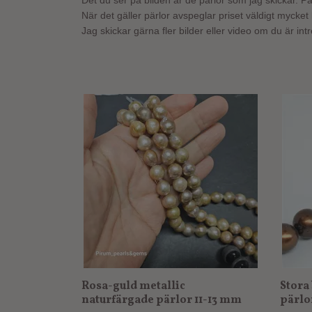
Det du ser på bilden är de pärlor som jag skickar. Pärl
När det gäller pärlor avspeglar priset väldigt mycket 
Jag skickar gärna fler bilder eller video om du är int
Rosa-guld metallic
Stora
naturfärgade pärlor 11-13 mm
pärlo