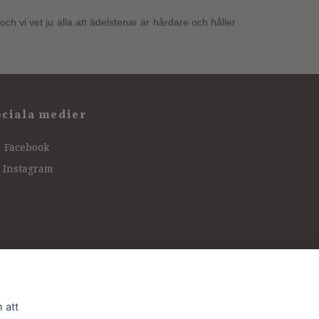
 vi vet ju alla att ädelstenar är hårdare och håller
ociala medier
Facebook
Instagram
 att