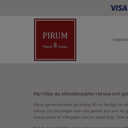
Smycke
Här hittar du sötvattenpärlor i bruna och gu
Pärlor genomborrade på sträng 40 cm färdiga för a
Varma och fina färger som ofta passar bra som en g
Dessa pärlor är infärgade med en stabil färg. Tänk d