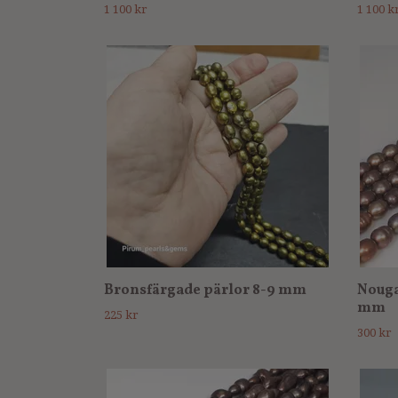
1 100 kr
1 100 k
Bronsfärgade pärlor 8-9 mm
Nouga
mm
225 kr
300 kr