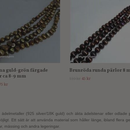
a guld-grön färgade
Brunröda runda pärlor 8
r ca 8-9 mm
150 kr
45 kr
75 kr
ädelmetaller (925 silver/18K guld) och äkta ädelstenar eller odlade
gt. Ett sätt är att använda material som håller länge, ibland flera g
r, mässing och andra legeringar.