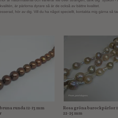
or är naturmaterial och varierar lite över strängen, tänk dig "syskon - in
kvalitén, är pärlorna dyrare så är de också av bättre kvalitet.
resserad, hör av dig. Vill du ha något speciellt, kontakta mig gärna så tar
 bruna runda 12-13 mm
Rosa gröna barockpärlor 13
r
22-25 mm