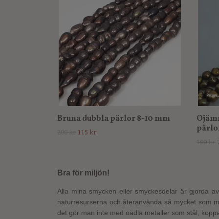
Bruna dubbla pärlor 8-10 mm
Ojämn
pärlo
200 kr
115 kr
100 kr
Bra för miljön!
Alla mina smycken eller smyckesdelar är gjorda av 
naturresurserna och återanvända så mycket som möjli
det gör man inte med oädla metaller som stål, koppa