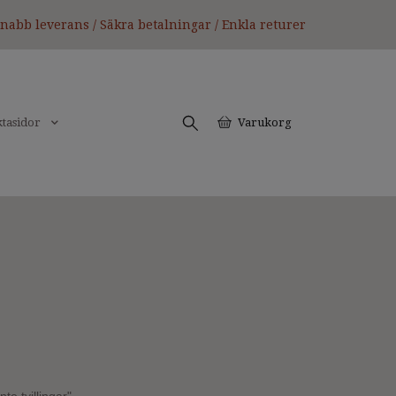
nabb leverans / Säkra betalningar / Enkla returer
tasidor
Varukorg