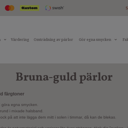
S
n
Värdering
Omträdning av pärlor
Gör egna smycken
Fak
Bruna-guld pärlor
ld färgtoner
tt göra egna smycken.
rund i mixade halsband.
ock på att inte lägga dem mitt i solen i timmar, då kan de blekas.