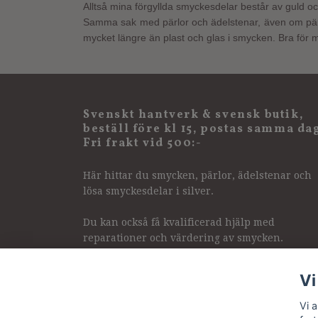
Alltså mina förgyllda smyckesdelar består av guld och
Samma sak med pärlor och ädelstenar, även om pärlor
mycket längre än plast och glas i smycken. Bra för m
Svenskt hantverk & svensk butik,
beställ före kl 15, postas samma da
Fri frakt vid 500:-
Här hittar du smycken, pärlor, ädelstenar och
lösa smyckesdelar i silver.
Du kan också få kvalificerad hjälp med
reparationer och värdering av smycken.
Vi
Vi 