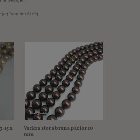
te tvillingar".
 jag fram det åt dig.
-15 x
Vackra stora bruna pärlor 10
mm