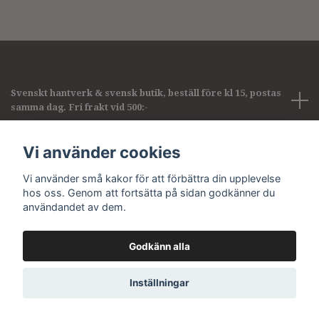
Svenskt hantverk & svensk butik, beställ före kl 15, postas
samma dag. Fri frakt vid 500:-
Företagsinformation
Vi använder cookies
Vi använder små kakor för att förbättra din upplevelse
Sociala medier
hos oss. Genom att fortsätta på sidan godkänner du
användandet av dem.
Godkänn alla
© 2026 Pirum pearls & gems
Inställningar