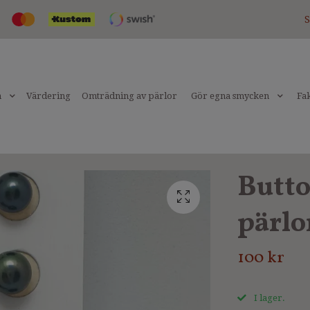
S
n
Värdering
Omträdning av pärlor
Gör egna smycken
Fak
Butto
pärlo
100 kr
I lager.