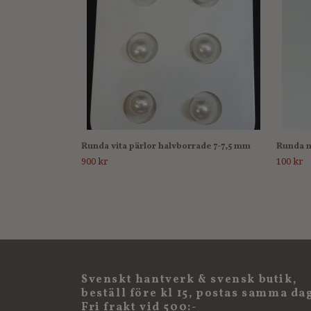
Runda vita pärlor halvborrade 7-7,5 mm
Runda m
900 kr
100 kr
Svenskt hantverk & svensk butik,
beställ före kl 15, postas samma da
Fri frakt vid 500:-