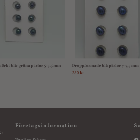
örkt blå-gröna pärlor 5-5,5 mm
Droppformade blå pärlor 7-7,5 mm
250 kr
Företagsinformation
S
g.