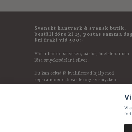
Svenskt hantverk & svensk butik,
beställ före kl 15, postas samma da
Fri frakt vid 500:-
Här hittar du smycken, pärlor, ädelstenar och
lösa smyckesdelar i silver.
Du kan också få kvalificerad hjälp med
reparationer och värdering av smycken.
Vi
Vi 
for
© 2026 Pirum pearls & gems