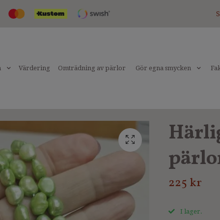
S
n
Värdering
Omträdning av pärlor
Gör egna smycken
Fak
Härli
pärlo
225 kr
I lager.