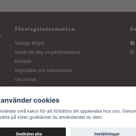
Företagsinformation
S
g.
Vanliga frågor
Guide för köp av pärlhalsband
Kontakt
Köpvillkor och information
Om Pirum
Hitta hit, vägbeskrivning
Intressanta länkar
 använder cookies
Ångra köp
använder små kakor för att förbättra din upplevelse hos oss. Genom
tsätta på sidan godkänner du användandet av dem.
Godkänn alla
Inställningar