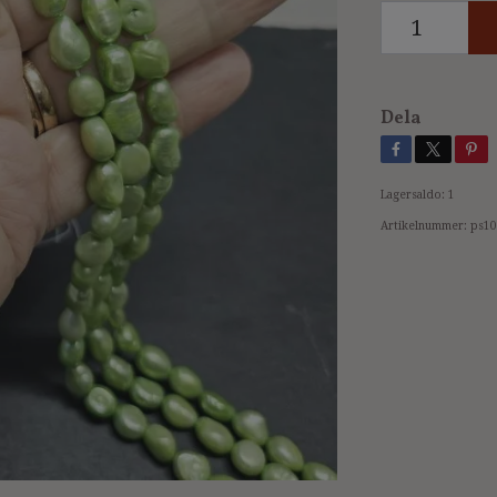
Dela
Lagersaldo:
1
Artikelnummer:
ps10