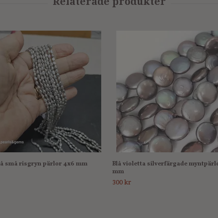
rå små risgryn pärlor 4x6 mm
Blå violetta silverfärgade myntpärl
mm
300 kr