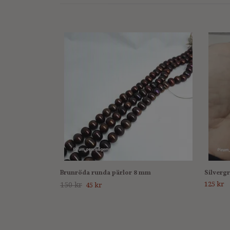
Brunröda runda pärlor 8 mm
Silverg
125 kr
150 kr
45 kr