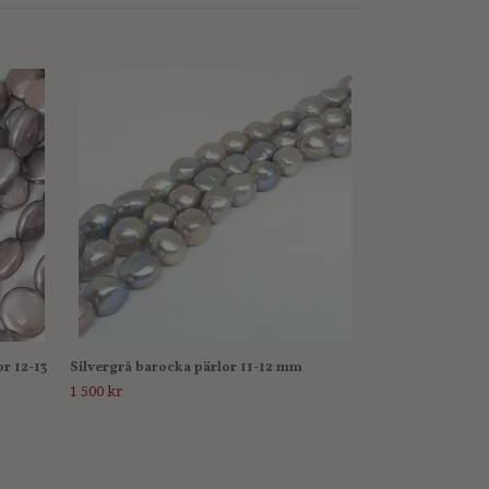
Ojämna s.k kesh
10x12 mm
1 000 kr
or 12-13
Silvergrå barocka pärlor 11-12 mm
1 500 kr