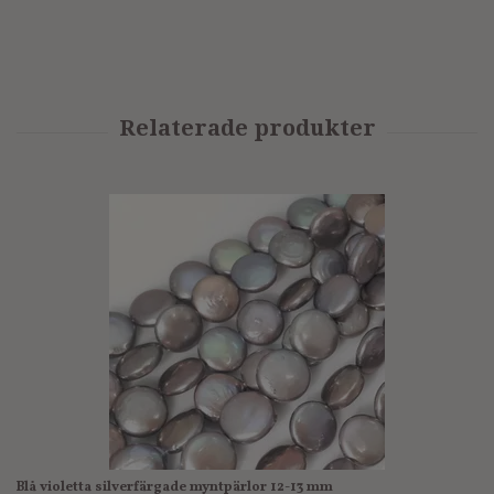
Blå violetta silverfärgade myntpärlor 12-13 mm