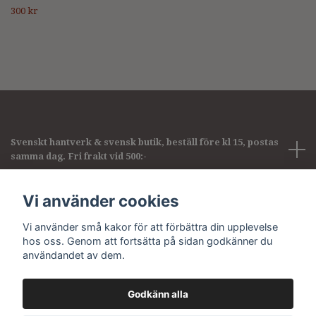
300 kr
Svenskt hantverk & svensk butik, beställ före kl 15, postas
samma dag. Fri frakt vid 500:-
Företagsinformation
Vi använder cookies
Vi använder små kakor för att förbättra din upplevelse
Sociala medier
hos oss. Genom att fortsätta på sidan godkänner du
användandet av dem.
Godkänn alla