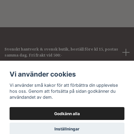
Svenskt hantverk & svensk butik, beställ före kl 15, postas
samma dag. Fri frakt vid 500:-
Företagsinformation
Vi använder cookies
Vi använder små kakor för att förbättra din upplevelse
Sociala medier
hos oss. Genom att fortsätta på sidan godkänner du
användandet av dem.
Godkänn alla
© 2026 Pirum pearls & gems
Inställningar