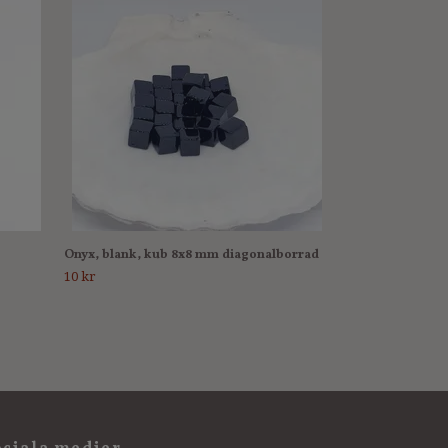
Onyx, matt, kub
10 kr
Onyx, blank, kub 8x8 mm diagonalborrad
10 kr