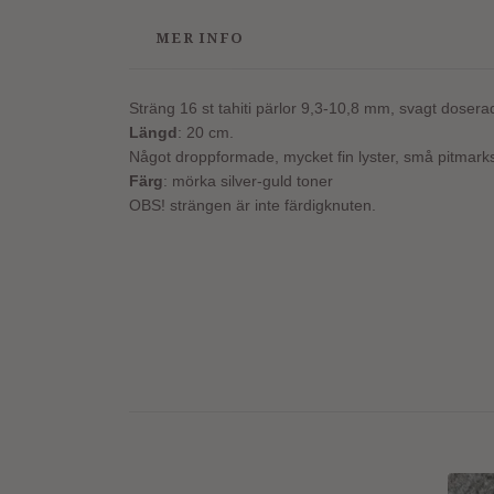
MER INFO
Sträng 16 st tahiti pärlor 9,3-10,8 mm, svagt dosera
Längd
: 20 cm.
Något droppformade, mycket fin lyster, små pitmarks 
Färg
: mörka silver-guld toner
OBS! strängen är inte färdigknuten.