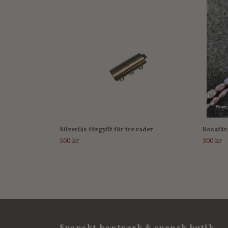
Silverlås förgyllt för tre rader
Rosafär
500 kr
300 kr