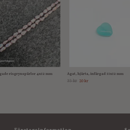
gade risgrynspärlor 4x12 mm
Agat, hjärta, infärgad 11x12 mm
35 kr
20 kr