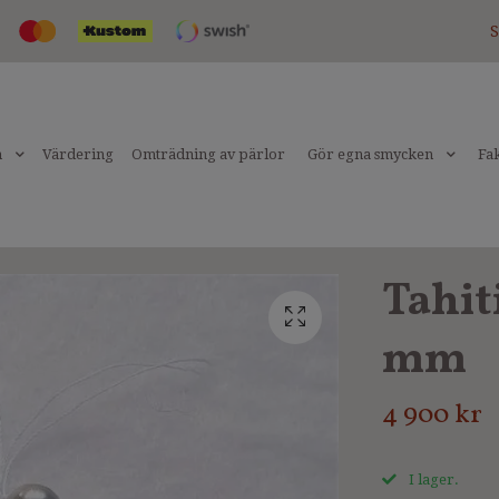
S
n
Värdering
Omträdning av pärlor
Gör egna smycken
Fak
Tahiti
mm
4 900 kr
I lager.