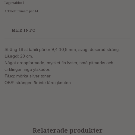
Lagersaldo:
1
Artikelnummer:
pso14
MER INFO
Sträng 18 st tahiti pärlor 9,4-10,8 mm, svagt doserad sträng.
Längd
: 20 cm.
Något droppformade, mycket fin lyster, små pitmarks och
cirklingar, inga ytskador.
Färg
: mörka silver toner
OBS! strängen är inte färdigknuten.