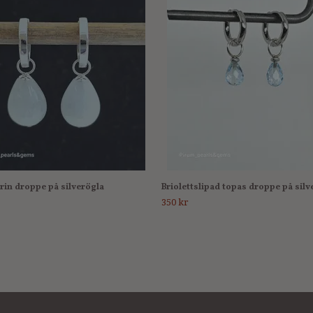
in droppe på silverögla
Briolettslipad topas droppe på silv
350 kr