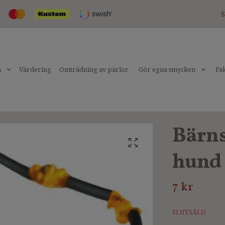
S
n
Värdering
Omträdning av pärlor
Gör egna smycken
Fak
Bärns
hund 
7 kr
SLUTSÅLD