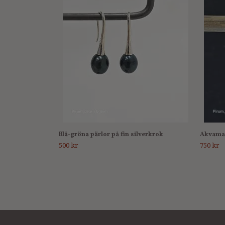
Blå-gröna pärlor på fin silverkrok
Akvamar
500 kr
750 kr