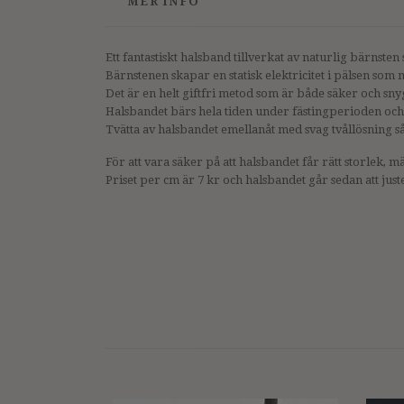
MER INFO
Ett fantastiskt halsband tillverkat av naturlig bärnsten
Bärnstenen skapar en statisk elektricitet i pälsen som
Det är en helt giftfri metod som är både säker och sny
Halsbandet bärs hela tiden under fästingperioden och 
Tvätta av halsbandet emellanåt med svag tvållösning s
För att vara säker på att halsbandet får rätt storlek, 
Priset per cm är 7 kr och halsbandet går sedan att juste