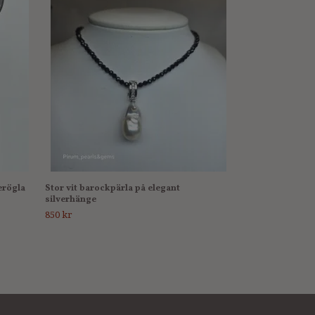
Grön vacker pär
silverögla
250 kr
erögla
Stor vit barockpärla på elegant
silverhänge
850 kr