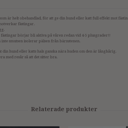
 som är helt obehandlad, för att ge din hund eller katt full effekt mot fästi
 motverkar fästingar.
gg.
fästingar börjar bli aktiva på våren redan vid 4-5 plusgrader!!
å inte smutsen isolerar pälsen från bärnstenen.
mät din hund eller katts hals ganska nära huden om den är långhårig.
ra med resår så att det sitter bra.