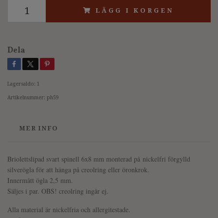
LÄGG I KORGEN
Dela
Lagersaldo:
1
Artikelnummer:
ph59
MER INFO
Briolettslipad svart spinell 6x8 mm monterad på
nickelfri förgylld
silverögla för att hänga på creolring eller öronkrok.
Innermått ögla 2,5 mm.
Säljes i par. OBS! creolring ingår ej.
Alla material är nickelfria och allergitestade.