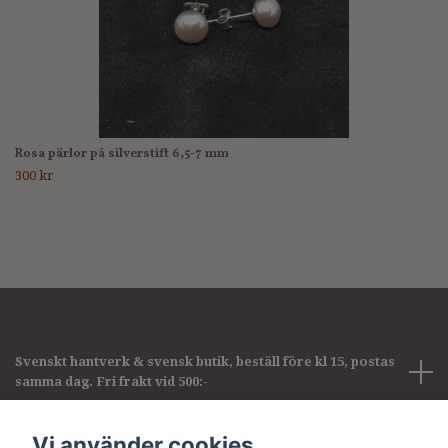
Rosa pärlor på silverstift 6,5-7 mm
300 kr
Svenskt hantverk & svensk butik, beställ före kl 15, postas
samma dag. Fri frakt vid 500:-
Företagsinformation
Vi använder cookies