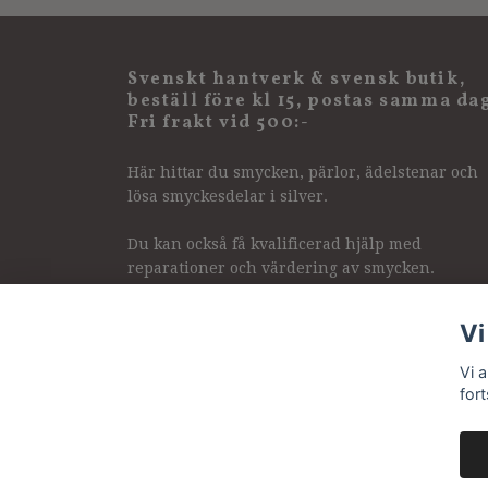
Svenskt hantverk & svensk butik,
beställ före kl 15, postas samma da
Fri frakt vid 500:-
Här hittar du smycken, pärlor, ädelstenar och
lösa smyckesdelar i silver.
Du kan också få kvalificerad hjälp med
reparationer och värdering av smycken.
Vi
Vi 
for
© 2026 Pirum pearls & gems