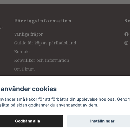
Företagsinformation
S
g.
Vanliga frågor
Guide för köp av pärlhalsband
Kontakt
Köpvillkor och information
Om Pirum
Hitta hit, vägbeskrivning
Intressanta länkar
 använder cookies
Ångra köp
använder små kakor för att förbättra din upplevelse hos oss. Genom
tsätta på sidan godkänner du användandet av dem.
Godkänn alla
Inställningar