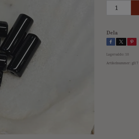
Dela
Lagersaldo:
10
Artikelnummer:
gl17