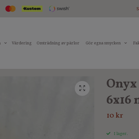
S
n
Värdering
Omträdning av pärlor
Gör egna smycken
Fak
Onyx 
6x16
10 kr
I lager.