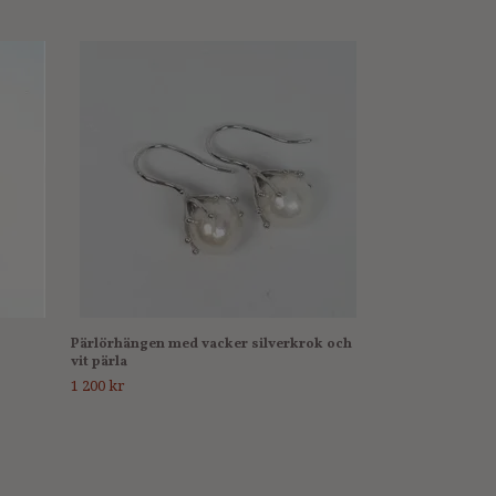
Armband med kla
250 kr
Pärlörhängen med vacker silverkrok och
vit pärla
1 200 kr