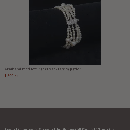
Armband med fem rader vackra vita pärlor
1 800 kr
Svenskt hantverk & svensk butik, beställ före kl 15, postas