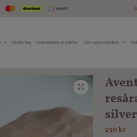
S
n
Värdering
Omträdning av pärlor
Gör egna smycken
Fak
Avent
reså
silver
250 kr