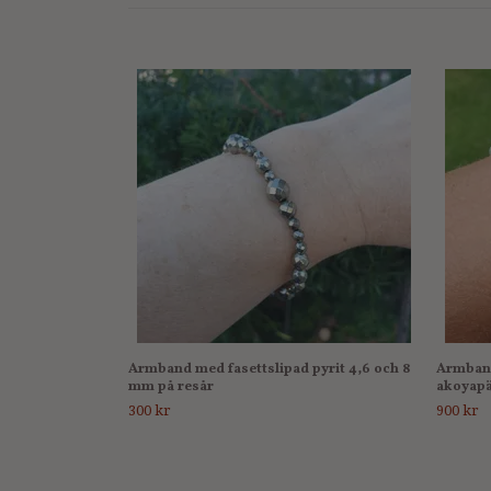
Armband med fasettslipad pyrit 4,6 och 8
Armband
mm på resår
akoyapä
300 kr
900 kr