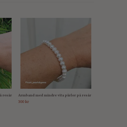
Armband med kla
250 kr
å resår
Armband med mindre vita pärlor på resår
300 kr