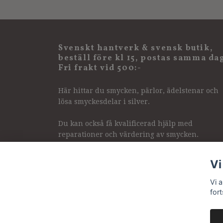
Svenskt hantverk & svensk butik,
beställ före kl 15, postas samma da
Fri frakt vid 500:-
Här hittar du smycken, pärlor, ädelstenar och
lösa smyckesdelar i silver.
Du kan också få kvalificerad hjälp med
reparationer och värdering av smycken.
Vi
Vi 
for
© 2026 Pirum pearls & gems