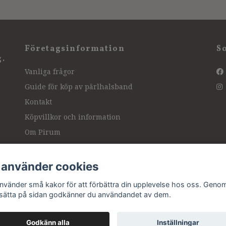
Företagsinformation
S
g.
Vanliga frågor
Guide för köp av pärlhalsband
Kontakt
Köpvillkor och information
Om Pirum
Hitta hit, vägbeskrivning
Intressanta länkar
 använder cookies
Ångra köp
använder små kakor för att förbättra din upplevelse hos oss. Genom
tsätta på sidan godkänner du användandet av dem.
Godkänn alla
Inställningar