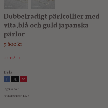
Dubbelradigt pärlcollier med
vita,blå och guld japanska
pärlor
9 800 kr
SLUTSÅLD
Dela
Lagersaldo:
1
Artikelnummer:
ne27