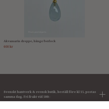
Akvamarin droppe, hänge/berlock
600 kr
Svenskt hantverk & svensk butik, beställ före kl 15, postas
samma dag. Fri frakt vid 500:-