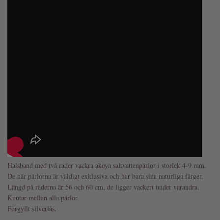
Halsband med två rader vackra akoya saltvattenpärlor i storlek 4-9 mm.
De här pärlorna är väldigt exklusiva och har bara sina naturliga färger.
Längd på raderna är 56 och 60 cm, de ligger vackert under varandra.
Knutar mellan alla pärlor.
Förgyllt silverlås.