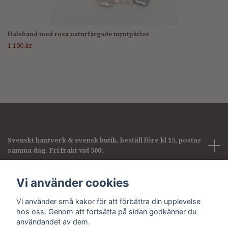
Halsband med rosa naturfärgade myntpärlor
1 100 kr
Svenskt hantverk & svensk butik, beställ före kl 15, postas
samma dag. Fri frakt vid 500:-
Företagsinformation
Vi använder cookies
Vi använder små kakor för att förbättra din upplevelse
Sociala medier
hos oss. Genom att fortsätta på sidan godkänner du
användandet av dem.