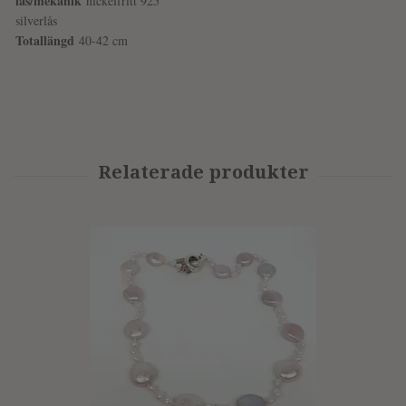
lås/mekanik
nickelfritt 925
silverlås
Totallängd
40-42 cm