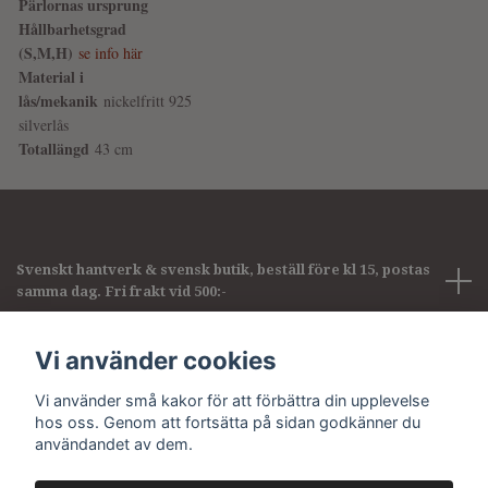
Pärlornas ursprung
Hållbarhetsgrad
(S,M,H)
se info här
Material i
lås/mekanik
nickelfritt 925
silverlås
Totallängd
43 cm
Svenskt hantverk & svensk butik, beställ före kl 15, postas
samma dag. Fri frakt vid 500:-
Företagsinformation
Vi använder cookies
Vi använder små kakor för att förbättra din upplevelse
Sociala medier
hos oss. Genom att fortsätta på sidan godkänner du
användandet av dem.