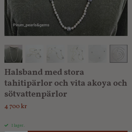
Halsband med stora
tahitipärlor och vita akoya och
sötvattenpärlor
4 700 kr
I lager.