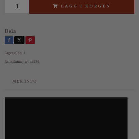
LÄGG I KORGEN
Dela
Lagersaldo:
1
Artikelnummer:
ne134
MER INFO