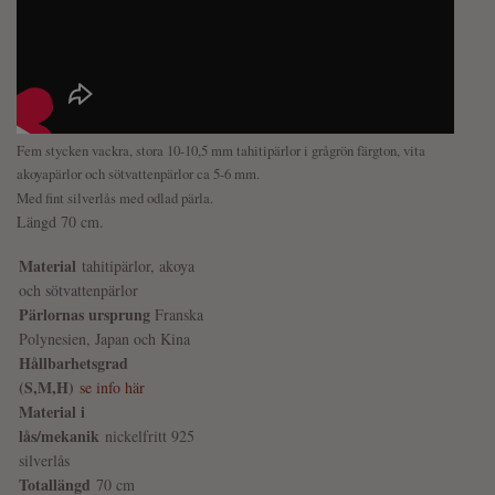
Fem stycken vackra, stora 10-10,5 mm tahitipärlor i grågrön färgton, vita
akoyapärlor och sötvattenpärlor ca 5-6 mm.
Med fint silverlås med odlad pärla.
Längd 70 cm.
Material
tahitipärlor, akoya
och sötvattenpärlor
Pärlornas ursprung
Franska
Polynesien, Japan och Kina
Hållbarhetsgrad
(S,M,H)
se info här
Material i
lås/mekanik
nickelfritt 925
silverlås
Totallängd
70 cm