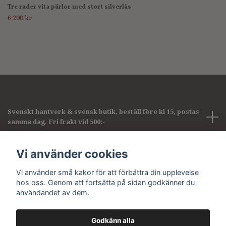
Tre rader vita pärlor med stort silverlås
6 200 kr
Svenskt hantverk & svensk butik, beställ före kl 15, postas
samma dag. Fri frakt vid 500:-
Företagsinformation
Vi använder cookies
Vi använder små kakor för att förbättra din upplevelse
Sociala medier
hos oss. Genom att fortsätta på sidan godkänner du
användandet av dem.
Godkänn alla