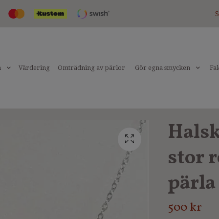
S
n
Värdering
Omträdning av pärlor
Gör egna smycken
Fak
Halsk
stor 
pärla
500 kr