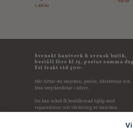
600 kr
1 400 kr
Svenskt hantverk & svensk butik,
beställ före kl 15, postas samma da
Fri frakt vid 500:-
Här hittar du smycken, pärlor, ädelstenar och
lösa smyckesdelar i silver.
Du kan också få kvalificerad hjälp med
reparationer och värdering av smycken.
Vi