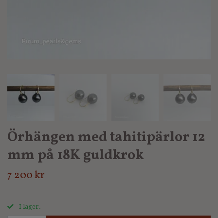
Örhängen med tahitipärlor 12
mm på 18K guldkrok
7 200 kr
I lager.