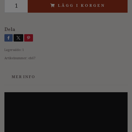
LÄGG I KORGEN
Dela
Lagersaldo:
1
Artikelnummer:
eh67
MER INFO