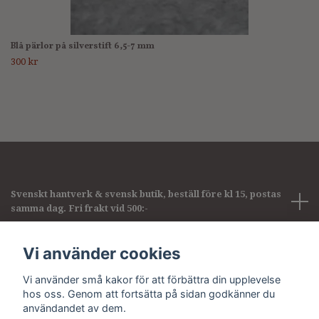
Blå pärlor på silverstift 6,5-7 mm
300 kr
Svenskt hantverk & svensk butik, beställ före kl 15, postas
samma dag. Fri frakt vid 500:-
Företagsinformation
Vi använder cookies
Vi använder små kakor för att förbättra din upplevelse
Sociala medier
hos oss. Genom att fortsätta på sidan godkänner du
användandet av dem.