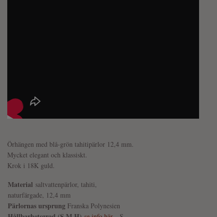
Örhängen med blå-grön tahitipärlor 12,4 mm.
Mycket elegant och klassiskt.
Krok i 18K guld.
Material
saltvatten
pärlor, tahiti,
naturfärgade, 12,4 mm
Pärlornas ursprung
Franska Polynesien
Hållbarhetsgrad (S,M,H)
se info här
- S