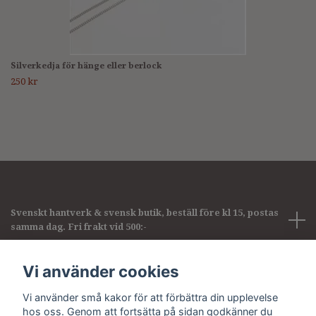
Silverkedja för hänge eller berlock
250 kr
Svenskt hantverk & svensk butik, beställ före kl 15, postas
samma dag. Fri frakt vid 500:-
Företagsinformation
Vi använder cookies
Vi använder små kakor för att förbättra din upplevelse
Sociala medier
hos oss. Genom att fortsätta på sidan godkänner du