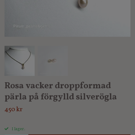
Rosa vacker droppformad
pärla på förgylld silverögla
450 kr
I lager.