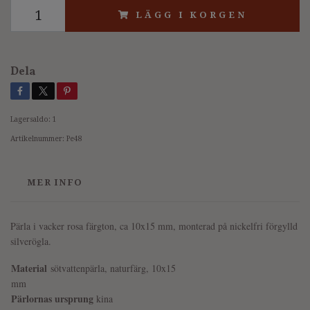
LÄGG I KORGEN
Dela
Lagersaldo:
1
Artikelnummer:
Pe48
MER INFO
Pärla i vacker rosa färgton, ca 10x15 mm, monterad på nickelfri förgylld
silverögla.
Material
sötvatten
pärla, naturfärg, 10x15
mm
Pärlornas ursprung
kina