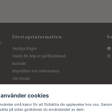
Företagsinformation
S
g.
Vanliga frågor
Guide för köp av pärlhalsband
Kontakt
Köpvillkor och information
Om Pirum
Hitta hit, vägbeskrivning
Intressanta länkar
 använder cookies
Ångra köp
använder små kakor för att förbättra din upplevelse hos oss. Genom
tsätta på sidan godkänner du användandet av dem.