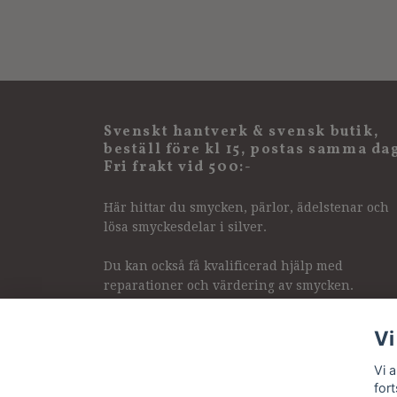
Svenskt hantverk & svensk butik,
beställ före kl 15, postas samma da
Fri frakt vid 500:-
Här hittar du smycken, pärlor, ädelstenar och
lösa smyckesdelar i silver.
Du kan också få kvalificerad hjälp med
reparationer och värdering av smycken.
Vi
Vi 
for