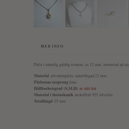
MER INFO
Pärla i naturlig guldig rosaton, ca 12 mm, monterad på ni
Material
sötvatten
pärla, naturfärgad,12 mm
Pärlornas ursprung
kina
Hållbarhetsgrad (S,M,H)
se info här
Material i lås/mekanik
nickelfritt 925 silverlås
Totallängd
25 mm