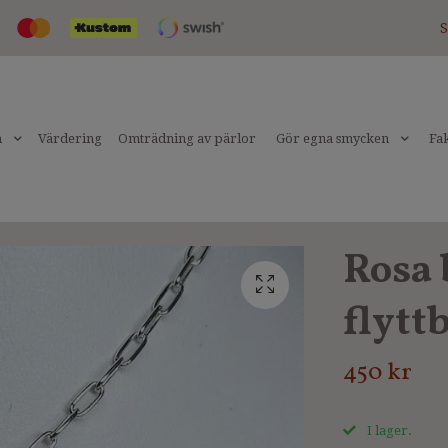
S
n
Värdering
Omträdning av pärlor
Gör egna smycken
Fak
Rosa 
flytt
450 kr
I lager.