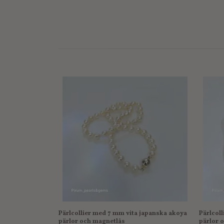
Pärlcollier med 7 mm vita japanska akoya
Pärlcol
pärlor och magnetlås
pärlor o