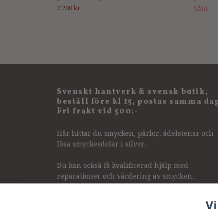
2 700 kr
Såld
Svenskt hantverk & svensk butik,
beställ före kl 15, postas samma da
Fri frakt vid 500:-
Här hittar du smycken, pärlor, ädelstenar och
lösa smyckesdelar i silver.
Du kan också få kvalificerad hjälp med
reparationer och värdering av smycken.
Vi