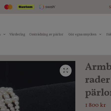
S
n
Värdering
Omträdning av pärlor
Gör egna smycken
Fak
Armb
rader
pärlo
1 800 kr