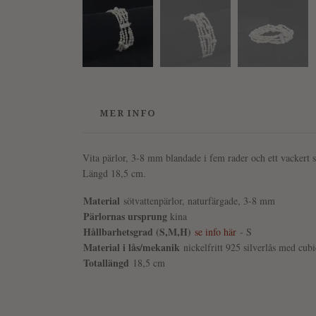
MER INFO
Vita pärlor, 3-8 mm blandade i fem rader och ett vackert s
Längd 18,5 cm.
Material
sötvatten
pärlor, naturfärgade, 3-8 mm
Pärlornas ursprung
kina
Hållbarhetsgrad (S,M,H)
se info här
- S
Material i lås/mekanik
nickelfritt 925 silverlås med cubi
Totallängd
18,5 cm