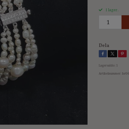
I lager.
Dela
Lagersaldo:
1
Artikelnummer:
br06