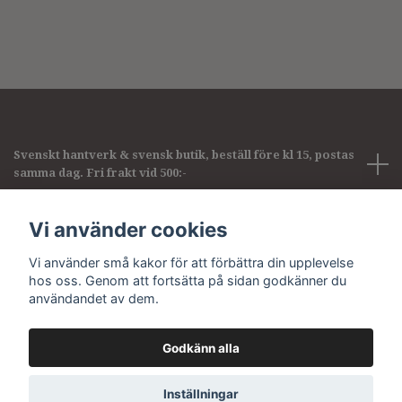
Svenskt hantverk & svensk butik, beställ före kl 15, postas
samma dag. Fri frakt vid 500:-
Företagsinformation
Vi använder cookies
Vi använder små kakor för att förbättra din upplevelse
Sociala medier
hos oss. Genom att fortsätta på sidan godkänner du
användandet av dem.
Godkänn alla
© 2026 Pirum pearls & gems
Inställningar