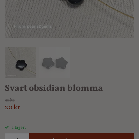
Svart obsidian blomma
40 kr
20 kr
I lager.