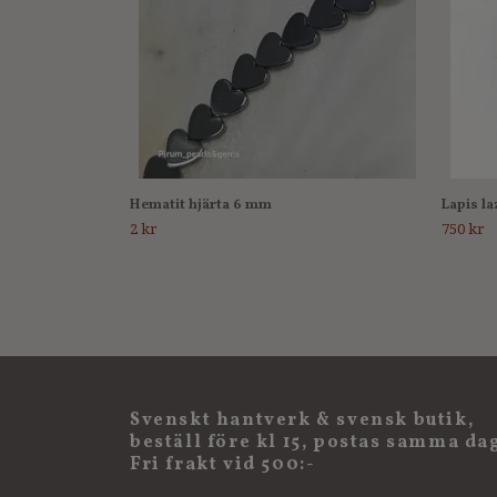
Hematit hjärta 6 mm
Lapis la
2 kr
750 kr
Svenskt hantverk & svensk butik,
beställ före kl 15, postas samma da
Fri frakt vid 500:-