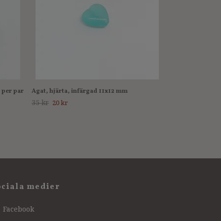
 per par
Agat, hjärta, infärgad 11x12 mm
35 kr
20 kr
ociala medier
Facebook