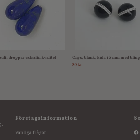
zuli, droppar extrafin kvalitet
Onyx, blank, kula 10 mm med bling
80 kr
Företagsinformation
S
g.
Vanliga frågor