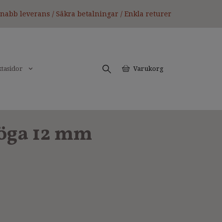
nabb leverans / Säkra betalningar / Enkla returer
tasidor
Varukorg
öga 12 mm