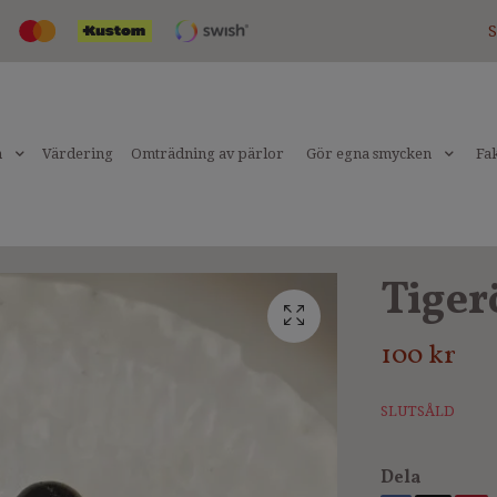
S
n
Värdering
Omträdning av pärlor
Gör egna smycken
Fak
Tiger
100 kr
SLUTSÅLD
Dela