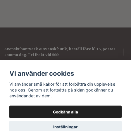
Svenskt hantverk & svensk butik, beställ före kl 15, postas
samma dag. Fri frakt vid 500:-
Företagsinformation
Vi använder cookies
Vi använder små kakor för att förbättra din upplevelse
Sociala medier
hos oss. Genom att fortsätta på sidan godkänner du
användandet av dem.
Godkänn alla
© 2026 Pirum pearls & gems
Inställningar