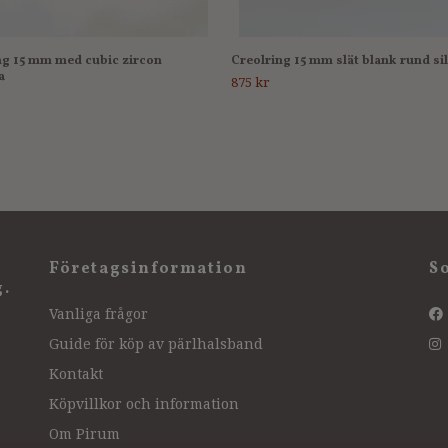
ng 15 mm med cubic zircon
Creolring 15 mm slät blank rund si
a
875 kr
Företagsinformation
S
g.
Vanliga frågor
Guide för köp av pärlhalsband
Kontakt
Köpvillkor och information
Om Pirum