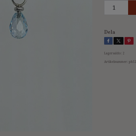
Dela
Lagersaldo:
2
Artikelnummer:
ph5