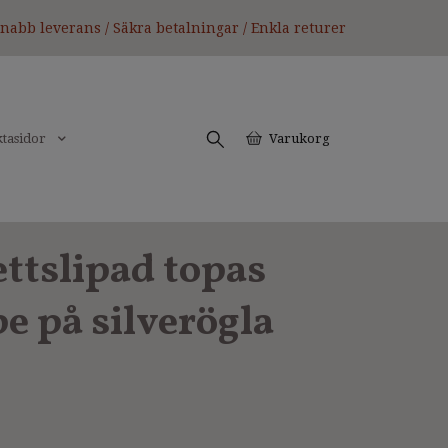
nabb leverans / Säkra betalningar / Enkla returer
tasidor
Varukorg
ettslipad topas
e på silverögla