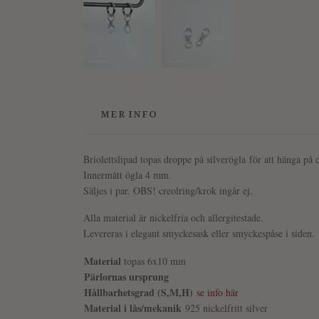
MER INFO
Briolettslipad topas droppe på silverögla
för att hänga på c
Innermått ögla 4 mm.
Säljes i par. OBS! creolring/krok ingår ej.
Alla material är nickelfria och allergitestade.
Levereras i elegant smyckesask eller smyckespåse i siden.
Material
topas 6x10 mm
Pärlornas ursprung
Hållbarhetsgrad (S,M,H)
se info här
Material i lås/mekanik
925 nickelfritt silver