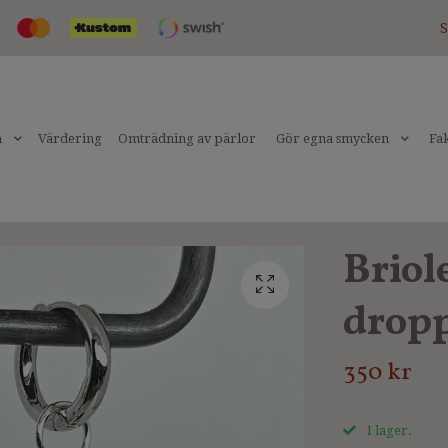
S
n
Värdering
Omträdning av pärlor
Gör egna smycken
Fak
Briol
dropp
350 kr
I lager.