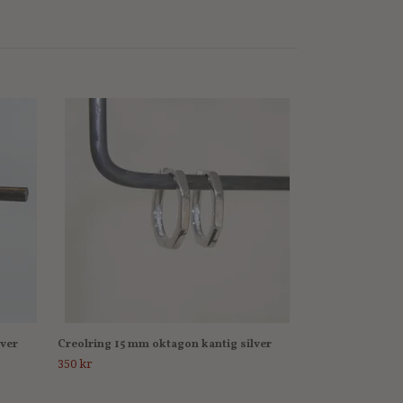
lver
Creolring 15 mm oktagon kantig silver
350 kr