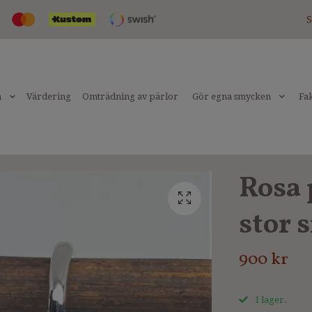
S
n
Värdering
Omträdning av pärlor
Gör egna smycken
Fak
Rosa 
stor 
900 kr
I lager.