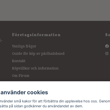
Företagsinformation
S
g.
Vanliga frågor
Guide för köp av pärlhalsband
Kontakt
Köpvillkor och information
Om Pirum
Hitta hit, vägbeskrivning
Intressanta länkar
 använder cookies
Ångra köp
använder små kakor för att förbättra din upplevelse hos oss. Genom
tsätta på sidan godkänner du användandet av dem.