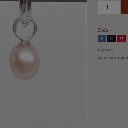
Dela
Lagersaldo:
1
Artikelnummer:
ph7