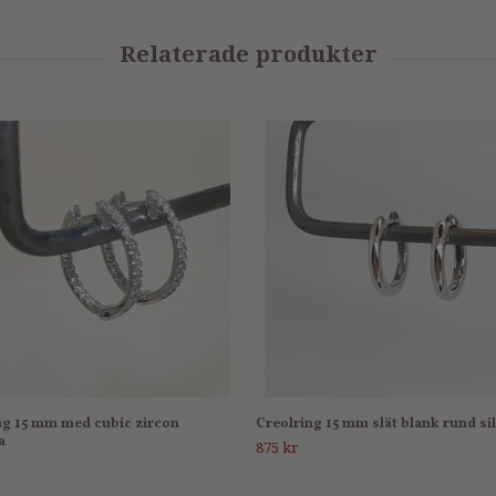
ng 15 mm med cubic zircon
Creolring 15 mm slät blank rund si
a
875 kr