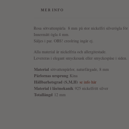
MER INFO
Rosa
sötvattenpärla 8 mm
på stor nickelfri silverögla för
Innermått ögla 4 mm.
Säljes i par. OBS! creolring ingår ej.
Alla material är nickelfria och allergitestade.
Levereras i elegant smyckesask eller smyckespåse i siden.
Material
sötvattenpärlor, naturfärgade, 8 mm
Pärlornas ursprung
Kina
Hållbarhetsgrad (S,M,H)
se info här
Material i lås/mekanik
925 nickelfritt silver
Totallängd
12 mm