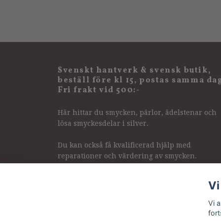
Svenskt hantverk & svensk butik,
beställ före kl 15, postas samma da
Fri frakt vid 500:-
Här hittar du smycken, pärlor, ädelstenar och
lösa smyckesdelar i silver.
Du kan också få kvalificerad hjälp med
reparationer och värdering av smycken.
Vi
Vi 
for