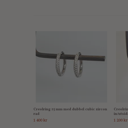
Creolring 15 mm med dubbel cubic zircon
Creolri
rad
in/utsid
1 400 kr
1 200 kr